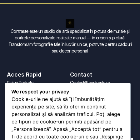
Contraste este un studio de artă specializat în pictura de murale și
portrete personalizate realizate manual — în creion și pictură.
Transformăm fotografiile tale în lucrări unice, potrivite pentru cadouri
sau decor personal.
Acces Rapid
Contact
Picturi Portrete
Contact@contraste.ro
Desene Portrete
0784 827 656
We respect your privacy
Pictura pe Perete - Murale
Cookie-urile ne ajută să îți îmbunătățim
Contact
experiența pe site, să îți oferim conținut
personalizat și să analizăm traficul. Poți alege
ce tipuri de cookie-uri permiți apăsând pe
Aboneaza-Te
„Personalizează”. Apasă „Acceptă tot” pentru a
Nu trimitem spam, promitem!
fi de acord cu toate cookie-urile sau „Respinge