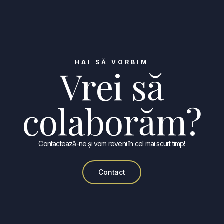
HAI SĂ VORBIM
Vrei să
colaborăm?​
Contactează-ne și vom reveni în cel mai scurt timp!
Contact