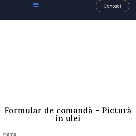
Contact
Pictură Pe Pânză
Pictură Pe Perete
Formular de
contact
Picturi
Formular de comandă - Pictură
în ulei
Name